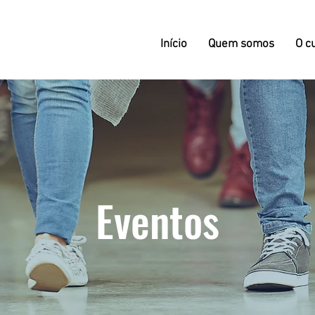
Início
Quem somos
O c
Eventos