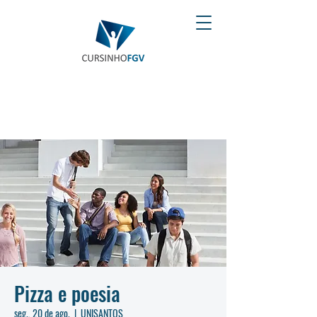
Pizza e poesia
seg., 20 de ago.
  |  
UNISANTOS