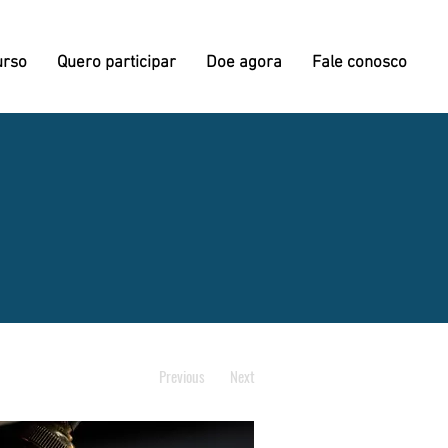
urso
Quero participar
Doe agora
Fale conosco
Previous
Next