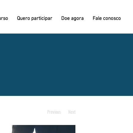
urso
Quero participar
Doe agora
Fale conosco
Previous
Next